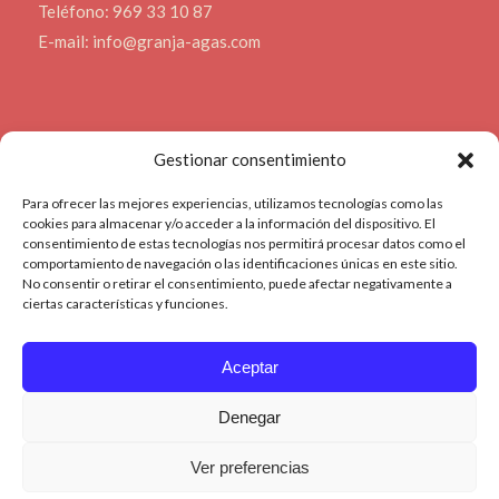
Teléfono: 969 33 10 87
E-mail: info@granja-agas.com
Contact us
Gestionar consentimiento
Para ofrecer las mejores experiencias, utilizamos tecnologías como las
cookies para almacenar y/o acceder a la información del dispositivo. El
CM-3114, Km. 43,500
consentimiento de estas tecnologías nos permitirá procesar datos como el
16200 Motilla del Palancar - Cuenca
comportamiento de navegación o las identificaciones únicas en este sitio.
No consentir o retirar el consentimiento, puede afectar negativamente a
Telephone: 969 33 10 87
ciertas características y funciones.
E-mail: info@granja-agas.com
Aceptar
Denegar
© Copyright - Granja Agas
Ver preferencias
Política de privacidad
Aviso Legal
Política de Cookies