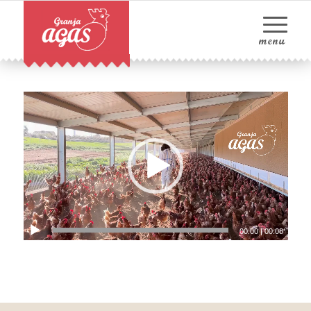
00:00
|
00:08