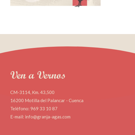
Ven a Vernos
CM-3114, Km. 43,500
16200 Motilla del Palancar - Cuenca
Teléfono: 969 33 10 87
E-mail: info@granja-agas.com