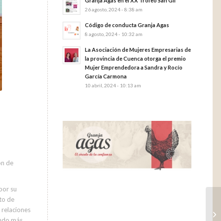
Granja Agas en el XX Trofeo San Gil
26 agosto, 2024 - 8:38 am
Código de conducta Granja Agas
8 agosto, 2024 - 10:32 am
La Asociación de Mujeres Empresarias de
la provincia de Cuenca otorga el premio
Mujer Emprendedora a Sandra y Rocío
García Carmona
10 abril, 2024 - 10:13 am
ón de
por su
to de
 relaciones
endo más