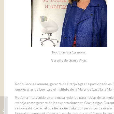
Rocío García Carmona.
Gerente de Granja Agas.
Rocío García Carmona, gerente de Granja Agas ha participado en Cu
empresarias de Cuenca y el Instituto de la Mujer de Castilla la Man
Rocío ha intervenido en una mesa redonda para hablar de las mujer
trabajo como gerente de las exportaciones en Granja Agas. Durant
responsabilidad en el que tiene que tratar con personas de diferen
laborales, aunque es cierto que en algunos países africanos les r