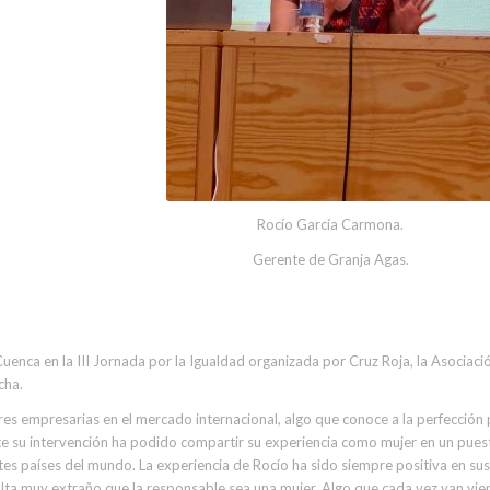
Rocío García Carmona.
Gerente de Granja Agas.
enca en la III Jornada por la Igualdad organizada por Cruz Roja, la Asociaci
cha.
es empresarias en el mercado internacional, algo que conoce a la perfección 
e su intervención ha podido compartir su experiencia como mujer en un pues
tes países del mundo. La experiencia de Rocío ha sido siempre positiva en sus
esulta muy extraño que la responsable sea una mujer. Algo que cada vez van vi