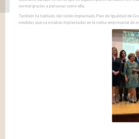
normal gracias a personas como ella.
También ha hablado del recién implantado Plan de Igualdad de Gra
medidas que ya estaban implantadas en la rutina empresarial de e