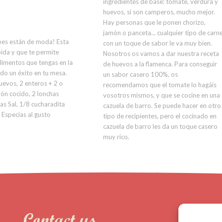
ingredientes de base: tomate, verdura y
huevos, si son camperos, mucho mejor.
Hay personas que le ponen chorizo,
jamón o panceta... cualquier tipo de carn
bes están de moda! Esta
con un toque de sabor le va muy bien.
ápida y que te permite
Nosotros os vamos a dar nuestra receta
alimentos que tengas en la
de huevos a la flamenca. Para conseguir
odo un éxito en tu mesa.
un sabor casero 100%, os
uevos, 2 enteros + 2 o
recomendamos que el tomate lo hagáis
món cocido, 2 lonchas
vosotros mismos, y que se cocine en una
as Sal, 1/8 cucharadita
cazuela de barro. Se puede hacer en otro
 Especias al gusto
tipo de recipientes, pero el cocinado en
cazuela de barro les da un toque casero
muy rico.
Contact us