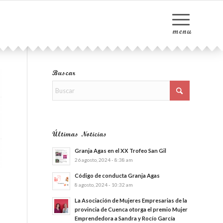
Buscar
Últimas Noticias
Granja Agas en el XX Trofeo San Gil
26 agosto, 2024 - 8:38 am
Código de conducta Granja Agas
8 agosto, 2024 - 10:32 am
La Asociación de Mujeres Empresarias de la
a
provincia de Cuenca otorga el premio Mujer
Emprendedora a Sandra y Rocío García