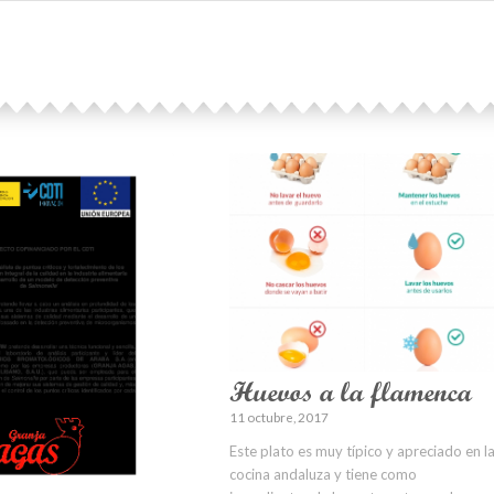
Huevos a la flamenca
11 octubre, 2017
Este plato es muy típico y apreciado en l
cocina andaluza y tiene como