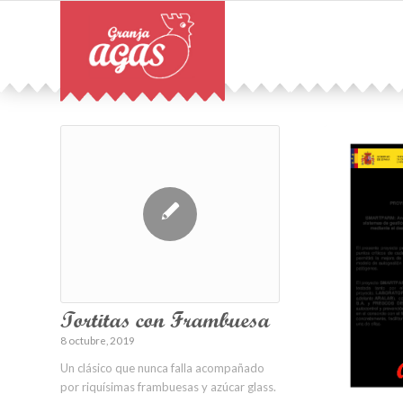
Tortitas con Frambuesa
8 octubre, 2019
Un clásico que nunca falla acompañado
por riquísimas frambuesas y azúcar glass.