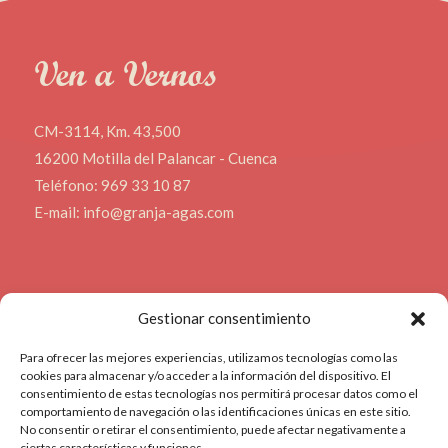
Ven a Vernos
CM-3114, Km. 43,500
16200 Motilla del Palancar - Cuenca
Teléfono: 969 33 10 87
E-mail: info@granja-agas.com
Contact us
Gestionar consentimiento
Para ofrecer las mejores experiencias, utilizamos tecnologías como las
cookies para almacenar y/o acceder a la información del dispositivo. El
CM-3114, Km. 43,500
consentimiento de estas tecnologías nos permitirá procesar datos como el
16200 Motilla del Palancar - Cuenca
comportamiento de navegación o las identificaciones únicas en este sitio.
No consentir o retirar el consentimiento, puede afectar negativamente a
Telephone: 969 33 10 87
ciertas características y funciones.