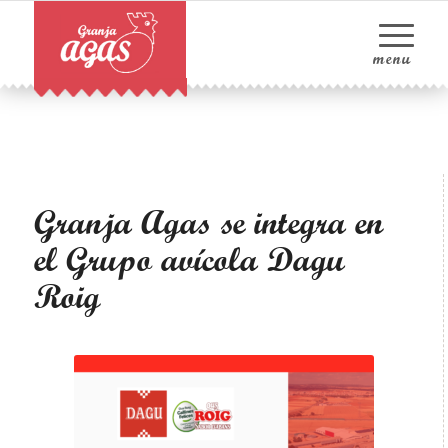
Granja Agas se integra en
el Grupo avícola Dagu
Roig