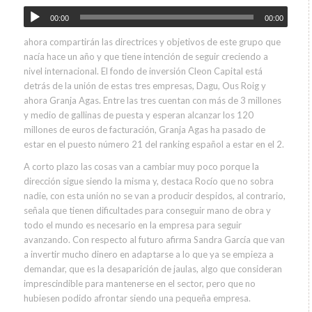
00:00
00:00
ahora compartirán las directrices y objetivos de este grupo que
nacía hace un año y que tiene intención de seguir creciendo a
nivel internacional. El fondo de inversión Cleon Capital está
detrás de la unión de estas tres empresas, Dagu, Ous Roig y
ahora Granja Agas. Entre las tres cuentan con más de 3 millones
y medio de gallinas de puesta y esperan alcanzar los 120
millones de euros de facturación, Granja Agas ha pasado de
estar en el puesto número 21 del ranking español a estar en el 2.
A corto plazo las cosas van a cambiar muy poco porque la
dirección sigue siendo la misma y, destaca Rocío que no sobra
nadie, con esta unión no se van a producir despidos, al contrario,
señala que tienen dificultades para conseguir mano de obra y
todo el mundo es necesario en la empresa para seguir
avanzando. Con respecto al futuro afirma Sandra García que van
a invertir mucho dinero en adaptarse a lo que ya se empieza a
demandar, que es la desaparición de jaulas, algo que consideran
imprescindible para mantenerse en el sector, pero que no
hubiesen podido afrontar siendo una pequeña empresa.