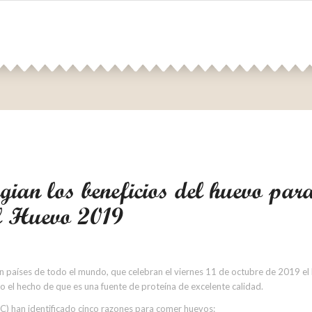
gian los beneficios del huevo par
l Huevo 2019
n países de todo el mundo, que celebran el viernes 11 de octubre de 2019 el
mo el hecho de que es una fuente de proteína de excelente calidad.
NC) han identificado cinco razones para comer huevos: