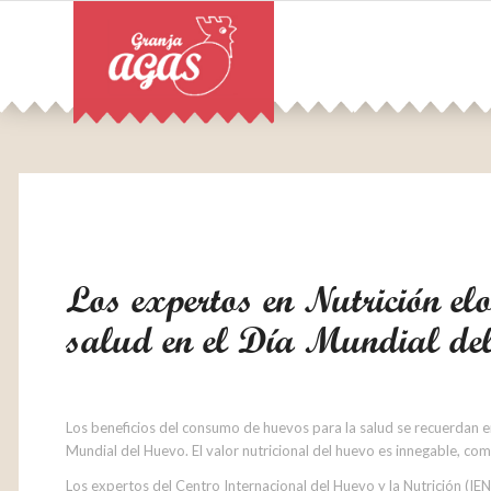
Los expertos en Nutrición elo
salud en el Día Mundial de
Los beneficios del consumo de huevos para la salud se recuerdan e
Mundial del Huevo. El valor nutricional del huevo es innegable, co
Los expertos del Centro Internacional del Huevo y la Nutrición (IE