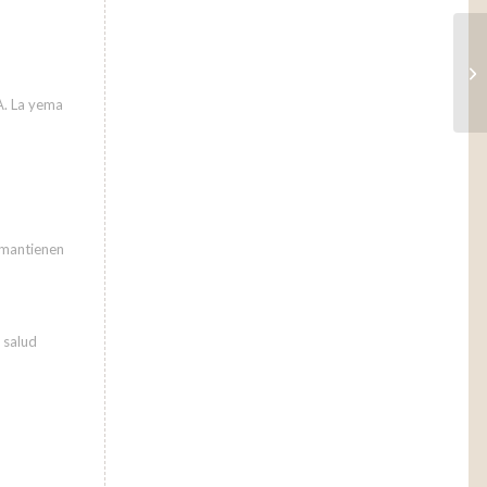
To
A. La yema
 mantienen
 salud