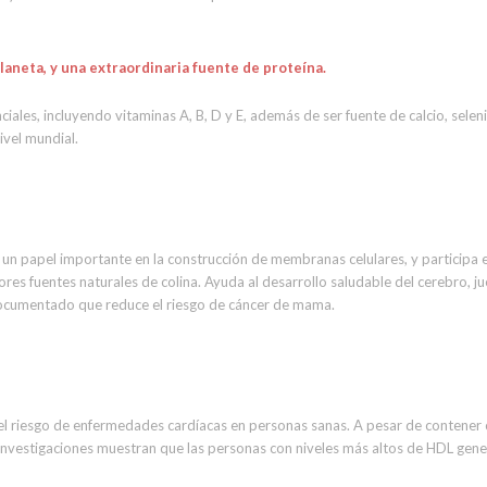
laneta, y una extraordinaria fuente de proteína.
ales, incluyendo vitaminas A, B, D y E, además de ser fuente de calcio, selen
ivel mundial.
 un papel importante en la construcción de membranas celulares, y participa e
res fuentes naturales de colina. Ayuda al desarrollo saludable del cerebro, j
documentado que reduce el riesgo de cáncer de mama.
l riesgo de enfermedades cardíacas en personas sanas. A pesar de contener c
as investigaciones muestran que las personas con niveles más altos de HDL gen