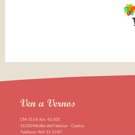
Ven a Vernos
CM-3114, Km. 43,500
16200 Motilla del Palancar - Cuenca
Teléfono: 969 33 10 87