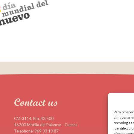
Contact us
Para ofrecer
almacenar y/
CM-3114, Km. 43,500
tecnologías 
16200 Motilla del Palancar - Cuenca
identificaci
Telephone: 969 33 10 87
afectar nega