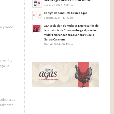
Granja Agas en el XX Trofeo San Gil
26 agosto, 2024 - 8:38 am
Código de conducta Granja Agas
8 agosto, 2024 - 10:32 am
La Asociación de Mujeres Empresarias de
io y yodo.
la provincia de Cuenca otorga el premio
Mujer Emprendedora a Sandra y Rocío
García Carmona
10 abril, 2024 - 10:13 am
n varias
uega un
olesterol,
eralmente